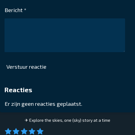
Bericht *
Verstuur reactie
Reacties
Er zijn geen reacties geplaatst.
✈ E
xplore the skies, one (sky) story at a time
1
2
3
4
5
S
R