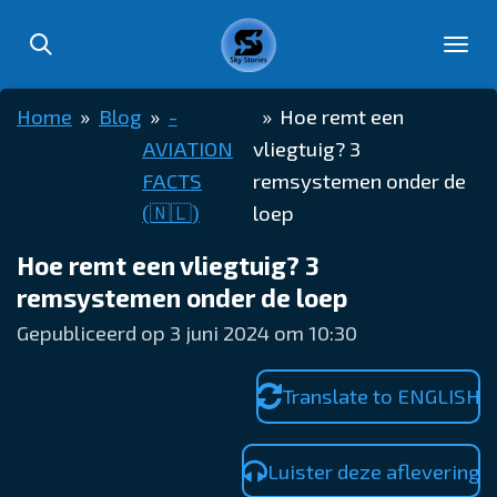
Ga
direct
naar
Home
»
Blog
»
-
»
Hoe remt een
de
AVIATION
vliegtuig? 3
hoofdinhoud
FACTS
remsystemen onder de
(🇳🇱)
loep
Hoe remt een vliegtuig? 3
remsystemen onder de loep
Gepubliceerd op 3 juni 2024 om 10:30
Translate to ENGLISH
Luister deze aflevering