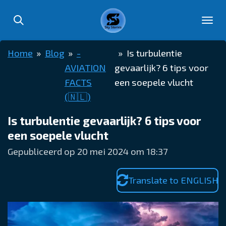
Ga
direct
naar
Home
»
Blog
»
-
»
Is turbulentie
de
AVIATION
gevaarlijk? 6 tips voor
hoofdinhoud
FACTS
een soepele vlucht
(🇳🇱)
Is turbulentie gevaarlijk? 6 tips voor
een soepele vlucht
Gepubliceerd op 20 mei 2024 om 18:37
Translate to ENGLISH