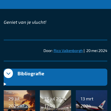
Geniet van je vlucht!
Door:
Rico Valkenborgh
| 20 mei 2024
Bibliografie
29 jul
15 jul 2024
13 mrt
2025
17:20
17:49
2024