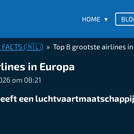
HOME
BL
 FACTS (🇳🇱)
»
Top 8 grootste airlines i
rlines in Europa
026 om 08:21
heeft een luchtvaartmaatschappi