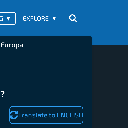
OG
EXPLORE
n Europa
j?
Translate to ENGLISH