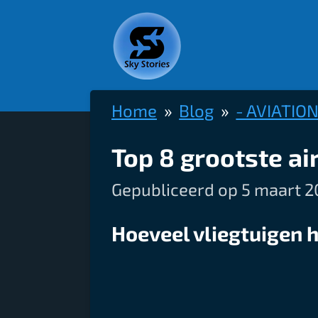
Ga
direct
naar
de
Home
»
Blog
»
- AVIATION
hoofdinhoud
Top 8 grootste ai
Gepubliceerd op 5 maart 2
Hoeveel vliegtuigen 