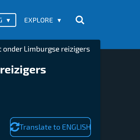
G
EXPLORE
t onder Limburgse reizigers
reizigers
Translate to ENGLISH