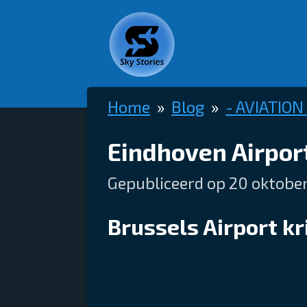
Ga
direct
naar
de
Home
»
Blog
»
- AVIATION
hoofdinhoud
Eindhoven Airport
Gepubliceerd op 20 oktobe
Brussels Airport kr