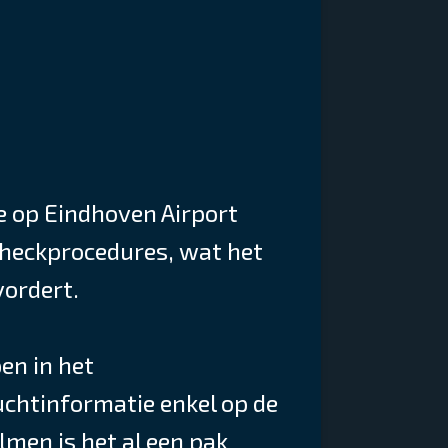
ce op Eindhoven Airport
checkprocedures, wat het
vordert.
en in het
uchtinformatie enkel op de
lmen is het al een pak