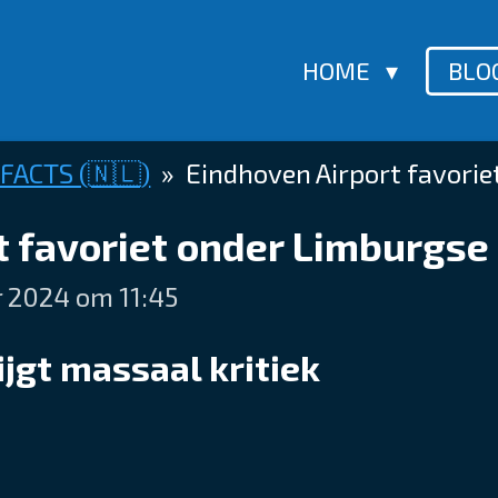
HOME
BLO
 FACTS (🇳🇱)
»
Eindhoven Airport favorie
 favoriet onder Limburgse 
r 2024 om 11:45
ijgt massaal kritiek